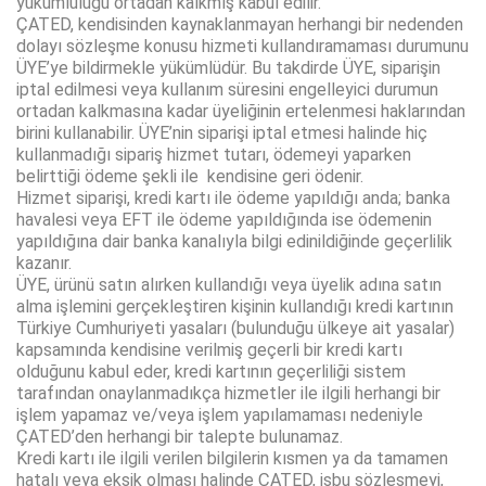
yükümlülüğü ortadan kalkmış kabul edilir.
ÇATED, kendisinden kaynaklanmayan herhangi bir nedenden
dolayı sözleşme konusu hizmeti kullandıramaması durumunu
ÜYE’ye bildirmekle yükümlüdür. Bu takdirde ÜYE, siparişin
iptal edilmesi veya kullanım süresini engelleyici durumun
ortadan kalkmasına kadar üyeliğinin ertelenmesi haklarından
birini kullanabilir. ÜYE’nin siparişi iptal etmesi halinde hiç
kullanmadığı sipariş hizmet tutarı, ödemeyi yaparken
belirttiği ödeme şekli ile kendisine geri ödenir.
Hizmet siparişi, kredi kartı ile ödeme yapıldığı anda; banka
havalesi veya EFT ile ödeme yapıldığında ise ödemenin
yapıldığına dair banka kanalıyla bilgi edinildiğinde geçerlilik
kazanır.
ÜYE, ürünü satın alırken kullandığı veya üyelik adına satın
alma işlemini gerçekleştiren kişinin kullandığı kredi kartının
Türkiye Cumhuriyeti yasaları (bulunduğu ülkeye ait yasalar)
kapsamında kendisine verilmiş geçerli bir kredi kartı
olduğunu kabul eder, kredi kartının geçerliliği sistem
tarafından onaylanmadıkça hizmetler ile ilgili herhangi bir
işlem yapamaz ve/veya işlem yapılamaması nedeniyle
ÇATED’den herhangi bir talepte bulunamaz.
Kredi kartı ile ilgili verilen bilgilerin kısmen ya da tamamen
hatalı veya eksik olması halinde ÇATED, işbu sözleşmeyi,