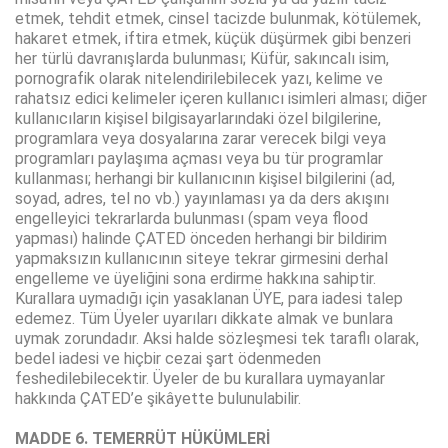
etmek, tehdit etmek, cinsel tacizde bulunmak, kötülemek,
hakaret etmek, iftira etmek, küçük düşürmek gibi benzeri
her türlü davranışlarda bulunması; Küfür, sakıncalı isim,
pornografik olarak nitelendirilebilecek yazı, kelime ve
rahatsız edici kelimeler içeren kullanıcı isimleri alması; diğer
kullanıcıların kişisel bilgisayarlarındaki özel bilgilerine,
programlara veya dosyalarına zarar verecek bilgi veya
programları paylaşıma açması veya bu tür programlar
kullanması; herhangi bir kullanıcının kişisel bilgilerini (ad,
soyad, adres, tel no vb.) yayınlaması ya da ders akışını
engelleyici tekrarlarda bulunması (spam veya flood
yapması) halinde ÇATED önceden herhangi bir bildirim
yapmaksızın kullanıcının siteye tekrar girmesini derhal
engelleme ve üyeliğini sona erdirme hakkına sahiptir.
Kurallara uymadığı için yasaklanan ÜYE, para iadesi talep
edemez. Tüm Üyeler uyarıları dikkate almak ve bunlara
uymak zorundadır. Aksi halde sözleşmesi tek taraflı olarak,
bedel iadesi ve hiçbir cezai şart ödenmeden
feshedilebilecektir. Üyeler de bu kurallara uymayanlar
hakkında ÇATED’e şikâyette bulunulabilir.
MADDE 6. TEMERRÜT HÜKÜMLERİ