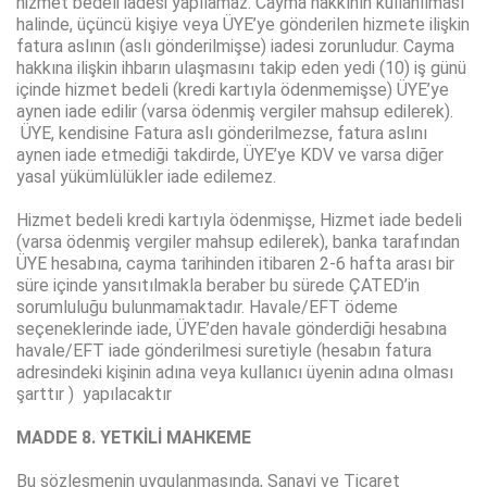
hizmet bedeli iadesi yapılamaz. Cayma hakkının kullanılması
halinde, üçüncü kişiye veya ÜYE’ye gönderilen hizmete ilişkin
fatura aslının (aslı gönderilmişse) iadesi zorunludur. Cayma
hakkına ilişkin ihbarın ulaşmasını takip eden yedi (10) iş günü
içinde hizmet bedeli (kredi kartıyla ödenmemişse) ÜYE’ye
aynen iade edilir (varsa ödenmiş vergiler mahsup edilerek).
ÜYE, kendisine Fatura aslı gönderilmezse, fatura aslını
aynen iade etmediği takdirde, ÜYE’ye KDV ve varsa diğer
yasal yükümlülükler iade edilemez.
Hizmet bedeli kredi kartıyla ödenmişse, Hizmet iade bedeli
(varsa ödenmiş vergiler mahsup edilerek), banka tarafından
ÜYE hesabına, cayma tarihinden itibaren 2-6 hafta arası bir
süre içinde yansıtılmakla beraber bu sürede ÇATED’in
sorumluluğu bulunmamaktadır. Havale/EFT ödeme
seçeneklerinde iade, ÜYE’den havale gönderdiği hesabına
havale/EFT iade gönderilmesi suretiyle (hesabın fatura
adresindeki kişinin adına veya kullanıcı üyenin adına olması
şarttır ) yapılacaktır
MADDE 8. YETKİLİ MAHKEME
Bu sözleşmenin uygulanmasında, Sanayi ve Ticaret