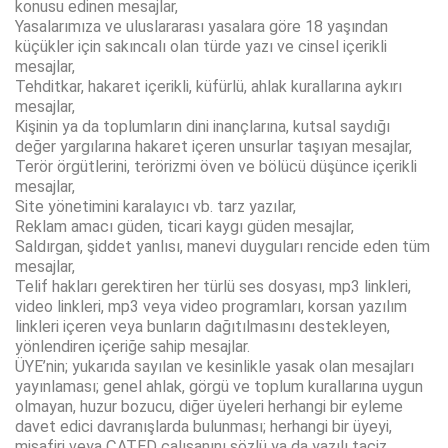
konusu edinen mesajlar,
Yasalarımıza ve uluslararası yasalara göre 18 yaşından
küçükler için sakıncalı olan türde yazı ve cinsel içerikli
mesajlar,
Tehditkar, hakaret içerikli, küfürlü, ahlak kurallarına aykırı
mesajlar,
Kişinin ya da toplumların dini inançlarına, kutsal saydığı
değer yargılarına hakaret içeren unsurlar taşıyan mesajlar,
Terör örgütlerini, terörizmi öven ve bölücü düşünce içerikli
mesajlar,
Site yönetimini karalayıcı vb. tarz yazılar,
Reklam amacı güden, ticari kaygı güden mesajlar,
Saldırgan, şiddet yanlısı, manevi duyguları rencide eden tüm
mesajlar,
Telif hakları gerektiren her türlü ses dosyası, mp3 linkleri,
video linkleri, mp3 veya video programları, korsan yazılım
linkleri içeren veya bunların dağıtılmasını destekleyen,
yönlendiren içeriğe sahip mesajlar.
ÜYE’nin; yukarıda sayılan ve kesinlikle yasak olan mesajları
yayınlaması; genel ahlak, görgü ve toplum kurallarına uygun
olmayan, huzur bozucu, diğer üyeleri herhangi bir eyleme
davet edici davranışlarda bulunması; herhangi bir üyeyi,
misafiri veya ÇATED çalışanını sözlü ya da yazılı taciz