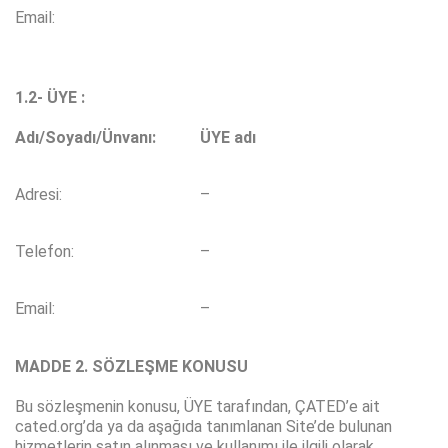
Email:
1.2- ÜYE :
Adı/Soyadı/Ünvanı:
ÜYE adı
Adresi:
–
Telefon:
–
Email:
–
MADDE 2. SÖZLEŞME KONUSU
Bu sözleşmenin konusu, ÜYE tarafından, ÇATED’e ait
cated.org’da ya da aşağıda tanımlanan Site’de bulunan
hizmetlerin satın alınması ve kullanımı ile ilgili olarak