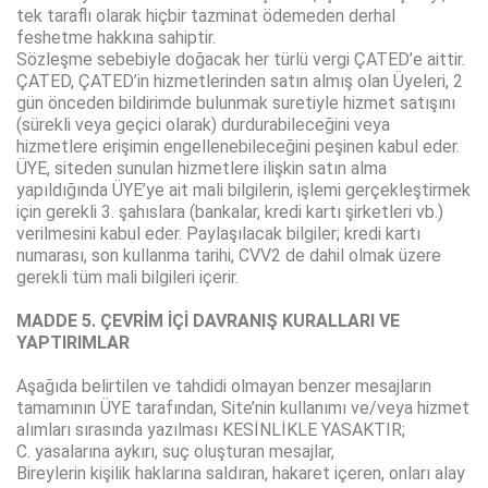
tek taraflı olarak hiçbir tazminat ödemeden derhal
feshetme hakkına sahiptir.
Sözleşme sebebiyle doğacak her türlü vergi ÇATED’e aittir.
ÇATED, ÇATED’in hizmetlerinden satın almış olan Üyeleri, 2
gün önceden bildirimde bulunmak suretiyle hizmet satışını
(sürekli veya geçici olarak) durdurabileceğini veya
hizmetlere erişimin engellenebileceğini peşinen kabul eder.
ÜYE, siteden sunulan hizmetlere ilişkin satın alma
yapıldığında ÜYE’ye ait mali bilgilerin, işlemi gerçekleştirmek
için gerekli 3. şahıslara (bankalar, kredi kartı şirketleri vb.)
verilmesini kabul eder. Paylaşılacak bilgiler; kredi kartı
numarası, son kullanma tarihi, CVV2 de dahil olmak üzere
gerekli tüm mali bilgileri içerir.
MADDE 5. ÇEVRİM İÇİ DAVRANIŞ KURALLARI VE
YAPTIRIMLAR
Aşağıda belirtilen ve tahdidi olmayan benzer mesajların
tamamının ÜYE tarafından, Site’nin kullanımı ve/veya hizmet
alımları sırasında yazılması KESİNLİKLE YASAKTIR;
C. yasalarına aykırı, suç oluşturan mesajlar,
Bireylerin kişilik haklarına saldıran, hakaret içeren, onları alay