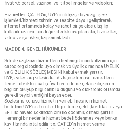
fiyat v.b görsel, yazınsal ve işitsel imgeler ve videoları;
Hizmetler
: ÇATED’in, ÜYE’nin ihtiyaç duyacağı iş ve
işlemleri/hizmeti tahmin ve tespite dayalı geliştirerek,
internet ortamında kolay ve rahat bir şekilde ulaşılıp
kullanılması için sunduğu sitedeki uygulamalar, hizmetler,
video ve içerikleri, kapsamaktadır.
MADDE 4. GENEL HÜKÜMLER
Sitede sağlanan hizmetlerin herhangi birinin kullanımı için
cated.org sitesinde üye olmak ve üyelik sırasında ÜYELİK
ve GİZLİLİK SÖZLEŞMESİNİ kabul etmek şarttır.
ÜYE, cated.org sitesinde, sözleşme konusu hizmetlerin
temel nitelikleri, satış fiyatı ve ödeme şekline ilişkin ön
bilgileri okuyup bilgi sahibi olduğunu ve elektronik ortamda
gerekli teyidi verdiğini beyan eder.
Sözleşme konusu hizmetin verilebilmesi için hizmet
bedelinin ÜYE’nin tercih ettiği ödeme şekli (kredi kartı veya
EFT ile havale şeklinden biri) ile ödenmiş olması şarttır.
Herhangi bir nedenle hizmet bedeli ödenmez veya banka
kayıtlarında iptal edilir ise, ÇATED’in hizmet verme