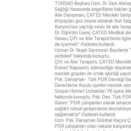
TORSAD Başkanı Uzm. Dr. Gazi Alataş: 
Sağlığı Yasasında engellilerin hakları gö
Aile Danışmanı, ÇATED Mesleki Gel
ihtiyaçları göz önüne alınarak Ruh Sağl
Kurumu’nun yaptığı sınav ile aile terapis
Dr. Öğretim Üyesi, ÇATED Medikal Ail
Yasası; Çift ve Aile Terapistlerini ilg
de içermeli.” ifadesini kullandı.
Uzman Dr. Nuşin Sarımurat Baydemir “Ps
yetkileri’’ hakkında konuştu.
Çift ve Aile Terapisti, ÇATED Mesle
Erenel:‘’Kapsamlı, bilimselliğe dayanan
meslek grupları ile ortak işbirliği yapılm
Psk. Danışman- Türk PDR Derneği Sa
Denetleme Kurulu üyeleri meslek adına k
Sosyal Hizmet Uzmanları YK üyesi Ahme
hakkında konuştu. Psk. Dan. Türk PDR
Güneri: ‘’PDR çalışanları olarak amacı
sağlıklı ruhsal gelişimlerini destekleyer
sağlamaktır.’’ ifadesini kullandı.
Uzm. Psk. Danışman Gülnihal Kaçıra Çap
PDR çalışanları olası vakalar karşısınd