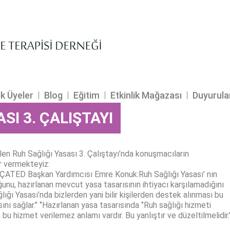
ik Üyeler
Blog
Eğitim
Etkinlik Mağazası
Duyurula
SI 3. ÇALIŞTAYI
len Ruh Sağlığı Yasası 3. Çalıştayı’nda konuşmacıların
er vermekteyiz:
ti, ÇATED Başkan Yardımcısı Emre Konuk:Ruh Sağlığı Yasası’ nın
uğunu, hazırlanan mevcut yasa tasarısının ihtiyacı karşılamadığını
ğlığı Yasası’nda bizlerden yani bilir kişilerden destek alınması bu
ını sağlar.’’ ‘’Hazırlanan yasa tasarısında ‘’Ruh sağlığı hizmeti
 bu hizmet verilemez anlamı vardır. Bu yanlıştır ve düzeltilmelidir.’