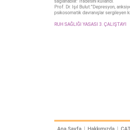
sağlanabilir.’’ ifadesini kullandı.
Prof. Dr. Işıl Bulut:”Depresyon, anksiy
psikosomatik davranışlar sergileyen kiş
RUH SAĞLIĞI YASASI 3. ÇALIŞTAYI
Ana Sayfa
Hakkımızda
ÇAT