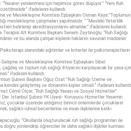
“Yasanın yenilenmesi için hepimize görev düşüyor.” ‘’Yeni Ruh
zetilmelidir.” ifadelerini kullandı.
işme ve Meslekleşme Komitesi Eşbaşkanı Osman Kaya:”Toplumun
ığı meslekleşme çalışmaları yapılmalıdır. “ “Mesleki Yeterlilik
tleri belirlenip akreditasyonlarını almalılar.” ifadelerini kullandı.
e Terapisi Alt Komitesi Başkanı Senem Zeytinoğlu: “Ruh Sağlığı
ilendiren ve bu alanda çalışan kişilerin haklarını savunan maddeler
ikoterapi alanındaki eğitimler ve kriterler ile psikoterapistlerin
ki Gelişme ve Meslekleşme Komitesi Eşbaşkanı Sibel
, çağdaş ve toplum ruh sağlığı ihtiyacını karşılayacak bir yasa içi
alı.’’ ifadesini kullandı.
msun Şubesi Başkanı Oğuz Özat:”Ruh Sağlığı İzleme ve
endini geliştirmiş ve donanımlı kişiler olmalı.” ifadesini kullandı
t Cemil Ölçer, ‘’Ruh Sağlığı Yasası ve Sosyal Hizmetler’’
 Der. İstanbul Şubesi YK Üyesi- Koruyucu Hizmetler Yasemin
mız, çocuklar üzerinde aldığımız birincil önlemlerde çocukların
ek, sağlıklı ruhsal becerilerine ve insan ilişkilerine katkı
acıoğlu: ‘’Okullarda oluşturulacak ruh sağlığı programları ile
a doğru yönlendirip öğrenciler ile daha sağlıklı ilişkiler kurması