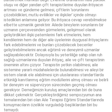
oluşu ve diğer yandan çift terapistlerine duyulan ihtiyacın
artması ve gündeme gelmesi, çiftlerin ‘sorunlarını
çözebildikleri, mutlu evlilikler ve ilişkiler’ içinde olmayı
istedikleri anlamına geliyor. Bu ihtiyaca cevap verebilmekse
elbette uzmanlık gerektirir. Ailede bireylerin sorunlarını bir
uzmanın çerçevesinden görmelerini, gelişimsel olarak
geliştirdikleri ilişki paternlerini fark etmelerini, hem
kendilerinin hem de diğer aile üyelerinin duygusal ihtiyaçlarını
fark edebilmelerini ve bunları çözebilecek beceriler
geliştirebilmelerini ancak eğitimli ve deneyimli uzmanlar
sağlayabilecektir. Dolayısıyla bu yeterliliğe sahip olan ruh
sağlığı uzmanlarına duyulan ihtiyaç, aile ve çift terapistinin
öneminin altını çiziyor. Terapistin yetkin olabilmesi, aile
sistemine yararlı müdahalelerde bulunabilmesi ve aileyi bir
sistem olarak ele alabilmesi için uluslararası standartlarda
etkinliği kanıtlanmış eğitim modüllerini almış olması ve belirli
bir deneyim ve süpervizyon sürecinden geçmiş olması
gerekiyor. Derneğimizin kuruluş amaçlarından biri de buna
dikkat çekmektir. Gerçekleştirdiğimiz sempozyumun ana
temalarından biri olan Aile Terapisi Eğitimi Standartlarında
konuşmacıların özelikle vurguladığı başlıklardan biri bu
temaydı.