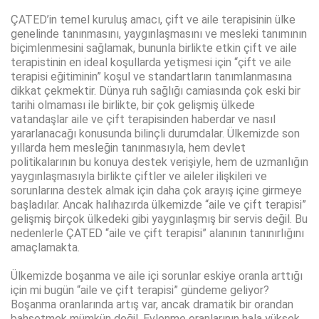
ÇATED’in temel kuruluş amacı, çift ve aile terapisinin ülke
genelinde tanınmasını, yaygınlaşmasını ve mesleki tanımının
biçimlenmesini sağlamak, bununla birlikte etkin çift ve aile
terapistinin en ideal koşullarda yetişmesi için “çift ve aile
terapisi eğitiminin” koşul ve standartların tanımlanmasına
dikkat çekmektir. Dünya ruh sağlığı camiasında çok eski bir
tarihi olmaması ile birlikte, bir çok gelişmiş ülkede
vatandaşlar aile ve çift terapisinden haberdar ve nasıl
yararlanacağı konusunda bilinçli durumdalar. Ülkemizde son
yıllarda hem mesleğin tanınmasıyla, hem devlet
politikalarının bu konuya destek verişiyle, hem de uzmanlığın
yaygınlaşmasıyla birlikte çiftler ve aileler ilişkileri ve
sorunlarına destek almak için daha çok arayış içine girmeye
başladılar. Ancak halıhazırda ülkemizde “aile ve çift terapisi”
gelişmiş birçok ülkedeki gibi yaygınlaşmış bir servis değil. Bu
nedenlerle ÇATED “aile ve çift terapisi” alanının tanınırlığını
amaçlamakta.
Ülkemizde boşanma ve aile içi sorunlar eskiye oranla arttığı
için mi bugün “aile ve çift terapisi” gündeme geliyor?
Boşanma oranlarında artış var, ancak dramatik bir orandan
bahsetmek mümkün değil. Evlenme oranlarının hala yüksek