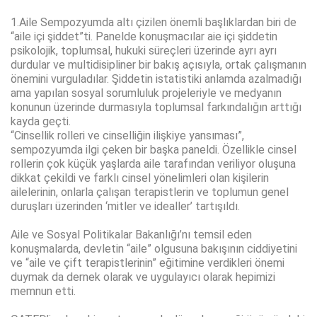
1.Aile Sempozyumda altı çizilen önemli başlıklardan biri de
“aile içi şiddet”ti. Panelde konuşmacılar aie içi şiddetin
psikolojik, toplumsal, hukuki süreçleri üzerinde ayrı ayrı
durdular ve multidisipliner bir bakış açısıyla, ortak çalışmanın
önemini vurguladılar. Şiddetin istatistiki anlamda azalmadığı
ama yapılan sosyal sorumluluk projeleriyle ve medyanın
konunun üzerinde durmasıyla toplumsal farkındalığın arttığı
kayda geçti.
“Cinsellik rolleri ve cinselliğin ilişkiye yansıması”,
sempozyumda ilgi çeken bir başka paneldi. Özellikle cinsel
rollerin çok küçük yaşlarda aile tarafından veriliyor oluşuna
dikkat çekildi ve farklı cinsel yönelimleri olan kişilerin
ailelerinin, onlarla çalışan terapistlerin ve toplumun genel
duruşları üzerinden ‘mitler ve idealler’ tartışıldı.
Aile ve Sosyal Politikalar Bakanlığı’nı temsil eden
konuşmalarda, devletin “aile” olgusuna bakışının ciddiyetini
ve “aile ve çift terapistlerinin” eğitimine verdikleri önemi
duymak da dernek olarak ve uygulayıcı olarak hepimizi
memnun etti.