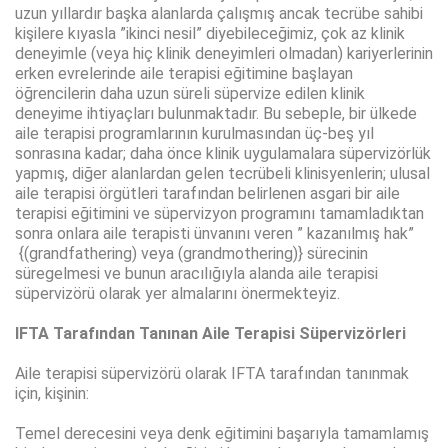
uzun yıllardır başka alanlarda çalışmış ancak tecrübe sahibi
kişilere kıyasla ”ikinci nesil” diyebileceğimiz, çok az klinik
deneyimle (veya hiç klinik deneyimleri olmadan) kariyerlerinin
erken evrelerinde aile terapisi eğitimine başlayan
öğrencilerin daha uzun süreli süpervize edilen klinik
deneyime ihtiyaçları bulunmaktadır. Bu sebeple, bir ülkede
aile terapisi programlarının kurulmasından üç-beş yıl
sonrasına kadar; daha önce klinik uygulamalara süpervizörlük
yapmış, diğer alanlardan gelen tecrübeli klinisyenlerin; ulusal
aile terapisi örgütleri tarafından belirlenen asgari bir aile
terapisi eğitimini ve süpervizyon programını tamamladıktan
sonra onlara aile terapisti ünvanını veren ” kazanılmış hak”
{(grandfathering) veya (grandmothering)} sürecinin
süregelmesi ve bunun aracılığıyla alanda aile terapisi
süpervizörü olarak yer almalarını önermekteyiz.
IFTA Tarafından Tanınan Aile Terapisi Süpervizörleri
Aile terapisi süpervizörü olarak IFTA tarafından tanınmak
için, kişinin:
Temel derecesini veya denk eğitimini başarıyla tamamlamış