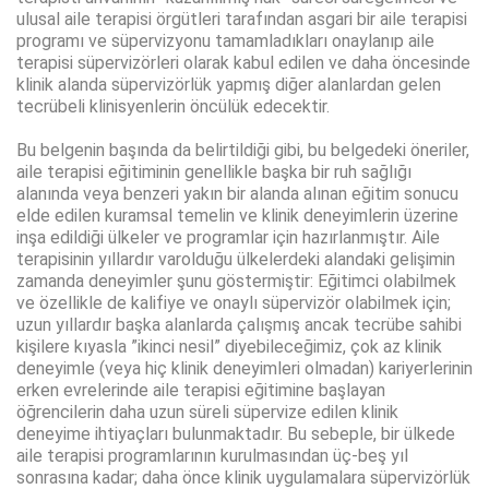
ulusal aile terapisi örgütleri tarafından asgari bir aile terapisi
programı ve süpervizyonu tamamladıkları onaylanıp aile
terapisi süpervizörleri olarak kabul edilen ve daha öncesinde
klinik alanda süpervizörlük yapmış diğer alanlardan gelen
tecrübeli klinisyenlerin öncülük edecektir.
Bu belgenin başında da belirtildiği gibi, bu belgedeki öneriler,
aile terapisi eğitiminin genellikle başka bir ruh sağlığı
alanında veya benzeri yakın bir alanda alınan eğitim sonucu
elde edilen kuramsal temelin ve klinik deneyimlerin üzerine
inşa edildiği ülkeler ve programlar için hazırlanmıştır. Aile
terapisinin yıllardır varolduğu ülkelerdeki alandaki gelişimin
zamanda deneyimler şunu göstermiştir: Eğitimci olabilmek
ve özellikle de kalifiye ve onaylı süpervizör olabilmek için;
uzun yıllardır başka alanlarda çalışmış ancak tecrübe sahibi
kişilere kıyasla ”ikinci nesil” diyebileceğimiz, çok az klinik
deneyimle (veya hiç klinik deneyimleri olmadan) kariyerlerinin
erken evrelerinde aile terapisi eğitimine başlayan
öğrencilerin daha uzun süreli süpervize edilen klinik
deneyime ihtiyaçları bulunmaktadır. Bu sebeple, bir ülkede
aile terapisi programlarının kurulmasından üç-beş yıl
sonrasına kadar; daha önce klinik uygulamalara süpervizörlük