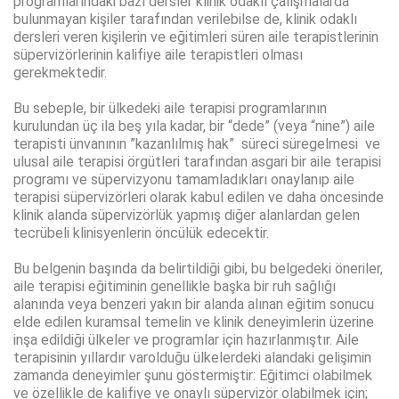
programlarındaki bazı dersler klinik odaklı çalışmalarda
bulunmayan kişiler tarafından verilebilse de, klinik odaklı
dersleri veren kişilerin ve eğitimleri süren aile terapistlerinin
süpervizörlerinin kalifiye aile terapistleri olması
gerekmektedir.
Bu sebeple, bir ülkedeki aile terapisi programlarının
kurulundan üç ila beş yıla kadar, bir “dede” (veya “nine”) aile
terapisti ünvanının ”kazanlılmış hak” süreci süregelmesi ve
ulusal aile terapisi örgütleri tarafından asgari bir aile terapisi
programı ve süpervizyonu tamamladıkları onaylanıp aile
terapisi süpervizörleri olarak kabul edilen ve daha öncesinde
klinik alanda süpervizörlük yapmış diğer alanlardan gelen
tecrübeli klinisyenlerin öncülük edecektir.
Bu belgenin başında da belirtildiği gibi, bu belgedeki öneriler,
aile terapisi eğitiminin genellikle başka bir ruh sağlığı
alanında veya benzeri yakın bir alanda alınan eğitim sonucu
elde edilen kuramsal temelin ve klinik deneyimlerin üzerine
inşa edildiği ülkeler ve programlar için hazırlanmıştır. Aile
terapisinin yıllardır varolduğu ülkelerdeki alandaki gelişimin
zamanda deneyimler şunu göstermiştir: Eğitimci olabilmek
ve özellikle de kalifiye ve onaylı süpervizör olabilmek için;