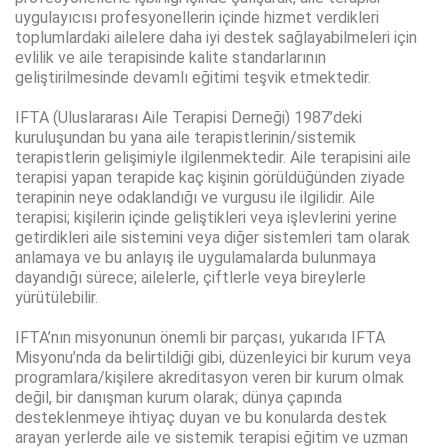
uygulayıcısı profesyonellerin içinde hizmet verdikleri
toplumlardaki ailelere daha iyi destek sağlayabilmeleri için
evlilik ve aile terapisinde kalite standarlarının
geliştirilmesinde devamlı eğitimi teşvik etmektedir.
IFTA (Uluslararası Aile Terapisi Derneği) 1987’deki
kuruluşundan bu yana aile terapistlerinin/sistemik
terapistlerin gelişimiyle ilgilenmektedir. Aile terapisini aile
terapisi yapan terapide kaç kişinin görüldüğünden ziyade
terapinin neye odaklandığı ve vurgusu ile ilgilidir. Aile
terapisi; kişilerin içinde geliştikleri veya işlevlerini yerine
getirdikleri aile sistemini veya diğer sistemleri tam olarak
anlamaya ve bu anlayış ile uygulamalarda bulunmaya
dayandığı sürece; ailelerle, çiftlerle veya bireylerle
yürütülebilir.
IFTA’nın misyonunun önemli bir parçası, yukarıda IFTA
Misyonu’nda da belirtildiği gibi, düzenleyici bir kurum veya
programlara/kişilere akreditasyon veren bir kurum olmak
değil, bir danışman kurum olarak; dünya çapında
desteklenmeye ihtiyaç duyan ve bu konularda destek
arayan yerlerde aile ve sistemik terapisi eğitim ve uzman