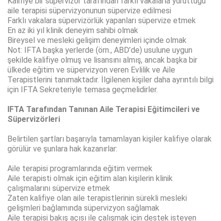
Kalifiye bir süpervizör tarafından farklı vakalarla yürüttüğü
aile terapisi süpervizyonunun süpervize edilmesi
Farklı vakalara süpervizörlük yapanları süpervize etmek
En az iki yıl klinik deneyim sahibi olmak
Bireysel ve mesleki gelişim deneyimleri içinde olmak
Not: IFTA başka yerlerde (örn., ABD’de) usulune uygun
şekilde kalifiye olmuş ve lisansını almış, ancak başka bir
ülkede eğitim ve süpervizyon veren Evlilik ve Aile
Terapistlerini tanımaktadır. İlgilenen kişiler daha ayrıntılı bilgi
için IFTA Sekreteriyle temasa geçmelidirler.
IFTA Tarafından Tanınan Aile Terapisi Eğitimcileri ve
Süpervizörleri
Belirtilen şartları başarıyla tamamlayan kişiler kalifiye olarak
görülür ve şunlara hak kazanırlar:
Aile terapisi programlarında eğitim vermek
Aile terapisti olmak için eğitim alan kişilerin klinik
çalışmalarını süpervize etmek
Zaten kalifiye olan aile terapistlerinin sürekli mesleki
gelişmleri bağlamında süpervizyon sağlamak
Aile terapisi bakış açısı ile çalışmak için destek isteyen