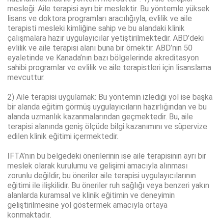
mesleği: Aile terapisi ayrı bir meslektir. Bu yöntemle yüksek
lisans ve doktora programları aracılığıyla, evlilik ve aile
terapisti mesleki kimliğine sahip ve bu alandaki klinik
çalışmalara hazır uygulayıcılar yetiştirilmektedir. ABD’deki
evlilik ve aile terapisi alanı buna bir örnektir. ABD’nin 50
eyaletinde ve Kanada’nın bazı bölgelerinde akreditasyon
sahibi programlar ve evlilik ve aile terapistleri için lisanslama
mevcuttur.
2) Aile terapisi uygulamak: Bu yöntemin izlediği yol ise başka
bir alanda eğitim görmüş uygulayıcıların hazırlığından ve bu
alanda uzmanlık kazanmalarından geçmektedir. Bu, aile
terapisi alanında geniş ölçüde bilgi kazanımını ve süpervize
edilen klinik eğitimi içermektedir.
IFTA’nın bu belgedeki önerilerinin ise aile terapisinin ayrı bir
meslek olarak kurulumu ve gelişimi amacıyla alınması
zorunlu değildir; bu öneriler aile terapisi uygulayıcılarının
eğitimi ile ilişkilidir. Bu öneriler ruh sağlığı veya benzeri yakın
alanlarda kuramsal ve klinik eğitimin ve deneyimin
geliştirilmesine yol göstermek amacıyla ortaya
konmaktadır.