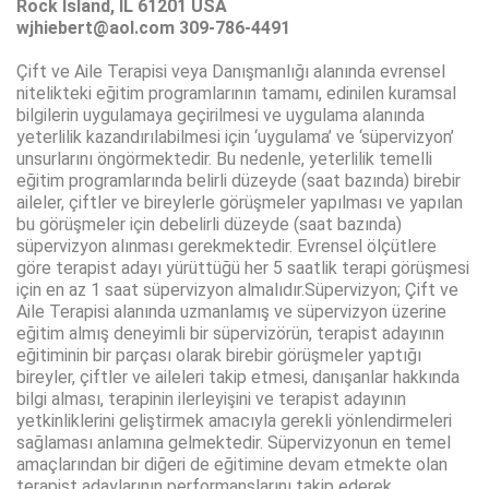
Rock Island, IL 61201 USA
wjhiebert@aol.com 309-786-4491
Çift ve Aile Terapisi veya Danışmanlığı alanında evrensel
nitelikteki eğitim programlarının tamamı, edinilen kuramsal
bilgilerin uygulamaya geçirilmesi ve uygulama alanında
yeterlilik kazandırılabilmesi için ‘uygulama’ ve ‘süpervizyon’
unsurlarını öngörmektedir. Bu nedenle, yeterlilik temelli
eğitim programlarında belirli düzeyde (saat bazında) birebir
aileler, çiftler ve bireylerle görüşmeler yapılması ve yapılan
bu görüşmeler için debelirli düzeyde (saat bazında)
süpervizyon alınması gerekmektedir. Evrensel ölçütlere
göre terapist adayı yürüttüğü her 5 saatlik terapi görüşmesi
için en az 1 saat süpervizyon almalıdır.Süpervizyon; Çift ve
Aile Terapisi alanında uzmanlamış ve süpervizyon üzerine
eğitim almış deneyimli bir süpervizörün, terapist adayının
eğitiminin bir parçası olarak birebir görüşmeler yaptığı
bireyler, çiftler ve aileleri takip etmesi, danışanlar hakkında
bilgi alması, terapinin ilerleyişini ve terapist adayının
yetkinliklerini geliştirmek amacıyla gerekli yönlendirmeleri
sağlaması anlamına gelmektedir. Süpervizyonun en temel
amaçlarından bir diğeri de eğitimine devam etmekte olan
terapist adaylarının performanslarını takip ederek