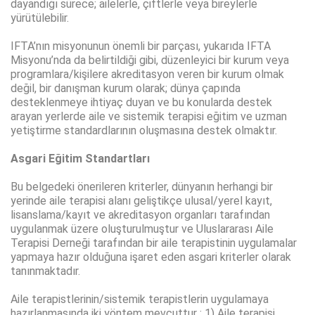
dayandığı sürece; ailelerle, çiftlerle veya bireylerle
yürütülebilir.
IFTA’nın misyonunun önemli bir parçası, yukarıda IFTA
Misyonu’nda da belirtildiği gibi, düzenleyici bir kurum veya
programlara/kişilere akreditasyon veren bir kurum olmak
değil, bir danışman kurum olarak; dünya çapında
desteklenmeye ihtiyaç duyan ve bu konularda destek
arayan yerlerde aile ve sistemik terapisi eğitim ve uzman
yetiştirme standardlarının oluşmasına destek olmaktır.
Asgari Eğitim Standartları
Bu belgedeki önerileren kriterler, dünyanın herhangi bir
yerinde aile terapisi alanı geliştikçe ulusal/yerel kayıt,
lisanslama/kayıt ve akreditasyon organları tarafından
uygulanmak üzere oluşturulmuştur ve Uluslararası Aile
Terapisi Derneği tarafından bir aile terapistinin uygulamalar
yapmaya hazır olduğuna işaret eden asgari kriterler olarak
tanınmaktadır.
Aile terapistlerinin/sistemik terapistlerin uygulamaya
hazırlanmasında iki yöntem mevcuttur : 1) Aile terapisi