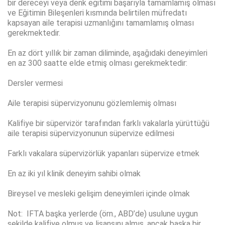
bir dereceyi veya denk eğitimi başarıyla tamamlamış olması
ve Eğitimin Bileşenleri kısmında belirtilen müfredatı
kapsayan aile terapisi uzmanlığını tamamlamış olması
gerekmektedir.
En az dört yıllık bir zaman diliminde, aşağıdaki deneyimleri
en az 300 saatte elde etmiş olması gerekmektedir:
Dersler vermesi
Aile terapisi süpervizyonunu gözlemlemiş olması
Kalifiye bir süpervizör tarafından farklı vakalarla yürüttüğü
aile terapisi süpervizyonunun süpervize edilmesi
Farklı vakalara süpervizörlük yapanları süpervize etmek
En az iki yıl klinik deneyim sahibi olmak
Bireysel ve mesleki gelişim deneyimleri içinde olmak
Not: IFTA başka yerlerde (örn., ABD’de) usulune uygun
şekilde kalifiye olmuş ve lisansını almış, ancak başka bir