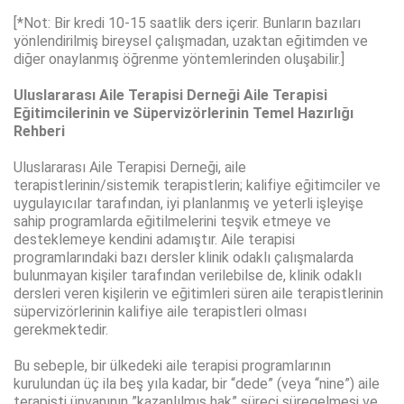
[*Not: Bir kredi 10-15 saatlik ders içerir. Bunların bazıları
yönlendirilmiş bireysel çalışmadan, uzaktan eğitimden ve
diğer onaylanmış öğrenme yöntemlerinden oluşabilir.]
Uluslararası Aile Terapisi Derneği Aile Terapisi
Eğitimcilerinin ve Süpervizörlerinin Temel Hazırlığı
Rehberi
Uluslararası Aile Terapisi Derneği, aile
terapistlerinin/sistemik terapistlerin; kalifiye eğitimciler ve
uygulayıcılar tarafından, iyi planlanmış ve yeterli işleyişe
sahip programlarda eğitilmelerini teşvik etmeye ve
desteklemeye kendini adamıştır. Aile terapisi
programlarındaki bazı dersler klinik odaklı çalışmalarda
bulunmayan kişiler tarafından verilebilse de, klinik odaklı
dersleri veren kişilerin ve eğitimleri süren aile terapistlerinin
süpervizörlerinin kalifiye aile terapistleri olması
gerekmektedir.
Bu sebeple, bir ülkedeki aile terapisi programlarının
kurulundan üç ila beş yıla kadar, bir “dede” (veya “nine”) aile
terapisti ünvanının ”kazanlılmış hak” süreci süregelmesi ve