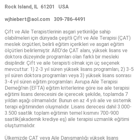
Rock Island, IL 61201 USA
wjhiebert@aol.com 309-786-4491
Çift ve Aile Terapistlerinin asgari yetkinliğe sahip
olabilmeleri için dünyada çeşitli Çift ve Aile Terapisi (ÇAT)
meslek örgütleri, belirli eğitim içerikleri ve asgari eğitim
ölçütleri belirlemiştir. ABD’de ÇAT alanı, yüksek lisans ve
doktora düzeyinde programları olan farklı bir mesleki
disiplindir. Çift ve aile terapisti olmak için üç seçenek
mevcuttur: 1) 2-3 yıl süren yüksek lisans programları, 2) 3-5
yıl süren doktora programları veya 3) yüksek lisans sonrası
3-4 yıl süren eğitim programları. Avrupa Aile Terapisi
Derneği’nin (EFTA) eğitim kriterlerine göre ise aile terapisi
eğitimi lisans derecesini de içerecek şekilde, toplamda 7
yıldan aşağı olmamalıdır. Bunun en az 4 yılı aile ve sistemik
terapi eğitiminden oluşmalıdır. Lisans derecesi dahil 3.000-
3.500 saatlik toplam eğitimin temel kısmını 700-900
saatlik(akademik krediye eş) aile terapisi uzmanlık eğitimi
oluşturmalıdır.
Ülkemizde ÇAT veya Aile Danışmanlığı yüksek lisans