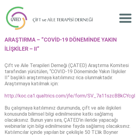
ARAŞTIRMA – “COVİD-19 DÖNEMİNDE YAKIN
İLİŞKİLER – II”
Çift ve Aile Terapileri Derneği (ÇATED) Araştırma Komitesi
tarafından yürütülen, “COVID-19 Döneminde Yakın İlişkiler
II” başlıklı araştırmaya katılımınız rica olunmaktadır.
Araştırmaya katılmak için:
http://koc.ca1.qualtrics.com/jfe/form/SV_7a11szcBBkCYcgl
Bu çalışmaya katılımınız durumunda, çift ve aile ilişkileri
konusunda bilimsel bilgi edinilmesine katkı sağlamış
olacaksınız. Bunun yanı sıra, ÇATED’in ileride yapacağı
webinarlar için bilgi edinilmesine fayda sağlamış olacaksınız.
Katılımcılar içinde yapılan bir çekilişle 50 TL’lik Boyner