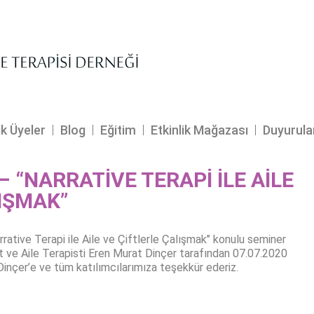
ik Üyeler
Blog
Eğitim
Etkinlik Mağazası
Duyurula
– “NARRATİVE TERAPİ İLE AİLE
IŞMAK”
Narrative Terapi ile Aile ve Çiftlerle Çalışmak’’ konulu seminer
ift ve Aile Terapisti Eren Murat Dinçer tarafından 07.07.2020
Dinçer’e ve tüm katılımcılarımıza teşekkür ederiz.